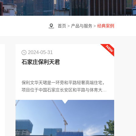
首页
>
产品与服务
>
经典案例
2024-05-31
石家庄保利天君
保利文华天珺是一环旁和平路轻奢高端住宅，
项目位于中国石家庄长安区和平路与体育大街
交口东南角，也就是华药南的地块。项目打造
改善型低密住宅，社区共规划10栋，包含2栋9-
10层洋房与8栋16-17层小高层，其中在售约小
高层137/167/196平方米和洋房205平方米，全
部都是大面积的改善户型。